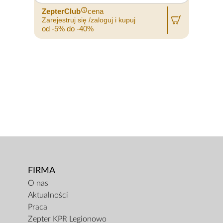
ZepterClub
cena
Zarejestruj się /zaloguj i kupuj
od -5% do -40%
FIRMA
O nas
Aktualności
Praca
Zepter KPR Legionowo