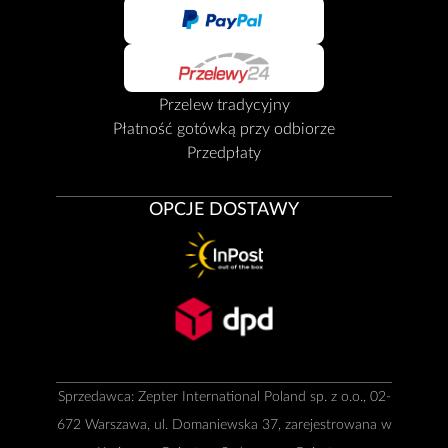
Przelew tradycyjny
Płatność gotówką przy odbiorze
Przedpłaty
OPCJE DOSTAWY
Sprzedawca: Zepter International Poland sp. z o.o., 02-
672 Warszawa, ul. Domaniewska 37, zarejestrowana w