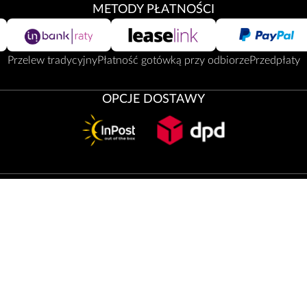
METODY PŁATNOŚCI
Przelew tradycyjny
Płatność gotówką przy odbiorze
Przedpłaty
OPCJE DOSTAWY
 02-672 Warszawa, ul. Domaniewska 37, zarejestrowana w Krajowym Rejes
ł Gospodarczy Krajowego Rejestru Sądowego pod nr KRS 0000107635, wys
Domaniewska 37, Infolinia: (22) 230 99 40, Ekspreslinia (22) 390 30 00, 
www.zepter.pl
© Copyright by
Zepter IT