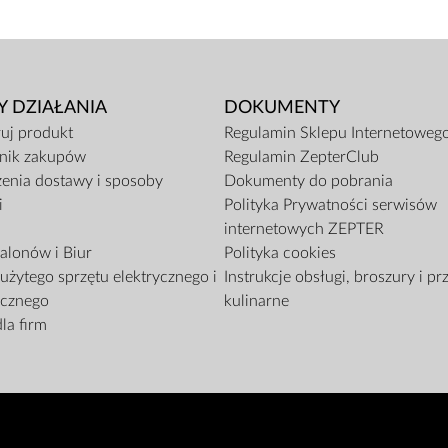
Y DZIAŁANIA
DOKUMENTY
ruj produkt
Regulamin Sklepu Internetoweg
nik zakupów
Regulamin ZepterClub
enia dostawy i sposoby
Dokumenty do pobrania
i
Polityka Prywatności serwisów
internetowych ZEPTER
alonów i Biur
Polityka cookies
użytego sprzętu elektrycznego i
Instrukcje obsługi, broszury i pr
icznego
kulinarne
la firm