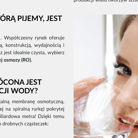
produkcji wielu tworzyw sztu
RĄ PIJEMY, JEST
a. Współczesny rynek oferuje
ią, konstrukcją, wydajnością i
 jest idealnie czysta, wybierz
j osmozy (RO).
CONA JEST
CJI WODY?
jalną membranę osmotyczną,
ej na spiralną rurkę) pokrytej
iliardowa metra! Dzięki temu
zo drobnych cząsteczek: