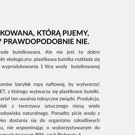
KOWANA, KTÓRĄ PIJEMY,
A? PRAWDOPODOBNIE NIE.
woda butelkowana. Ale nie jest to dobre
kt ekologiczny: plastikowa butelka rozkłada się
do wyprodukowania 1 litra wody butelkowanej
ionów baryłek ropy naftowej, by wytworzyć
 PET, z którego wytwarza się plastikowe butelki.
riał ten uwalnia toksyczne związki. Produkcja,
telek z tworzywa sztucznego niosą wiele
odowiska naturalnego. Ponadto picie wody z
zyko dostania się do organizmu szkodliwych
tiku, nie wspominając o wykorzystywanym do