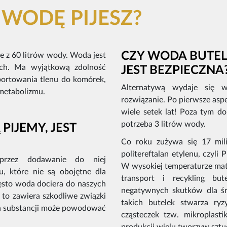
 WODĘ PIJESZ?
CZY WODA BUTEL
ie z 60 litrów wody. Woda jest
ych. Ma wyjątkową zdolność
JEST BEZPIECZN
portowania tlenu do komórek,
Alternatywą wydaje się 
metabolizmu.
rozwiązanie. Po pierwsze aspe
wiele setek lat! Poza tym 
potrzeba 3 litrów wody.
PIJEMY, JEST
Co roku zużywa się 17 mil
politereftalan etylenu, czyli
przez dodawanie do niej
W wysokiej temperaturze mate
u, które nie są obojętne dla
transport i recykling bu
ęsto woda dociera do naszych
negatywnych skutków dla śr
to zawiera szkodliwe związki
takich butelek stwarza ry
ch substancji może powodować
cząsteczek tzw. mikroplas