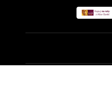
Sprzedawca: Zepter International Poland sp. z o.o.,
przez Sąd Rejonowy dla m. st. Warszawy, XIII Wydzia
01-87. Biuro Obsługi Klienta: 02-672 Warszawa, ul. 