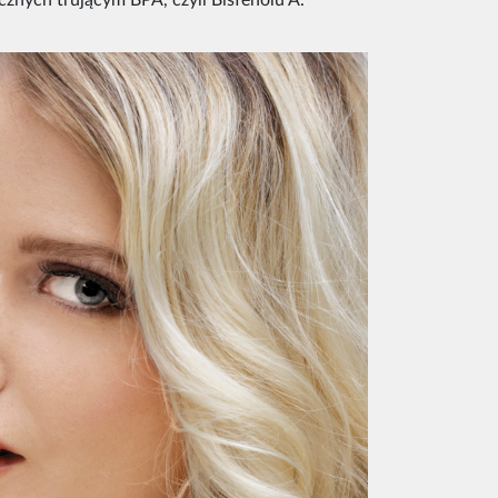
cznych trującym BPA, czyli Bisfenolu A.