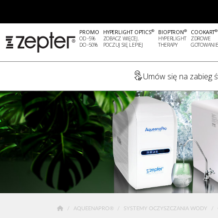
®
®
®
PROMO
HYPERLIGHT OPTICS
BIOPTRON
COOKART
OD -5%
ZOBACZ WIĘCEJ.
HYPERLIGHT
ZDROWE
DO -50%
POCZUJ SIĘ LEPIEJ
THERAPY
GOTOWANI
Umów się na zabieg św
AQUEENAPRO®
SYSTEMY OCZYSZCZANIA WODY