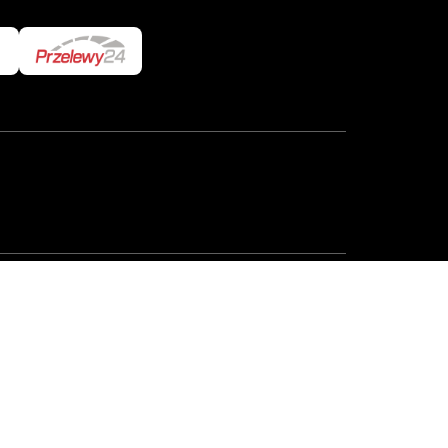
trze Sądowym – Rejestrze Przedsiębiorców prowadzonym
okość kapitału zakładowego 224.500 PLN, NIP 526-020-
adres e–mail:
info@zepter.com.pl
, strona internetowa: