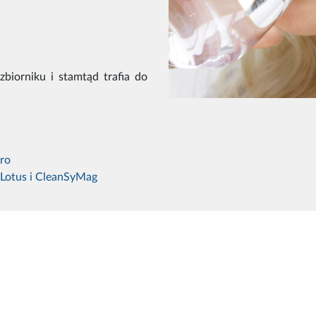
biorniku i stamtąd trafia do
ro
: Lotus i CleanSyMag