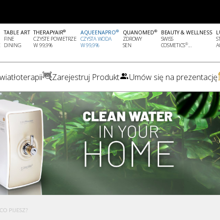
®
®
®
TABLE ART
THERAPYAIR
AQUEENAPRO
QUANOMED
BEAUTY & WELLNESS
L
FINE
CZYSTE POWIETRZE
CZYSTA WODA
ZDROWY
SWISS
S
®
E
DINING
W 99,9%
W 99,9%
SEN
COSMETICS
...
A
iatłoterapii
Zarejestruj Produkt
Umów się na prezentację
CO PIJESZ?