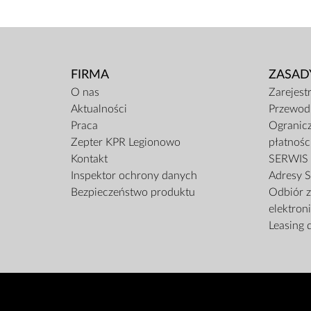
FIRMA
ZASAD
O nas
Zarejest
Aktualności
Przewod
Praca
Ogranicz
Zepter KPR Legionowo
płatnośc
Kontakt
SERWIS
Inspektor ochrony danych
Adresy S
Bezpieczeństwo produktu
Odbiór z
elektron
Leasing d