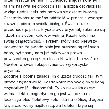
przemieszcza się falami. Odległość między kolejnymi
falami nazywa się długością fali, a liczba oscylacji fali
w ciągu jednej sekundy nazywa się częstotliwością.
Częstotliwości te można oddzielić w procesie zwanym
rozszczepieniem światła białego. Światło białe
przechodząc przez kryształowy pryzmat, załamuje się
i dzieli na siedem kolorów widma. Każdy kolor ma
swoją częstotliwość. Fizykiem, który jako pierwszy
udowodnił, że światło białe jest mieszaniną różnych
barw, był znany nam już odkrywca prawa
powszechnego ciążenia Isaac Newton. I to właśnie
Newton w swoim eksperymencie wykorzystał
pryzmat.
Zgodnie z ogólną zasadą: im dłuższa długość fali, tym
niższa częstotliwość. Każdy kolor ma swoją określoną
częstotliwość i długość fali. Tylko niewielka część
widma elektromagnetycznego jest widoczna dla
ludzkiego oka. Fioletowy kolor ma najkrótszą długość
fali, a czerwony najdłuższą. Za fioletem kryje się