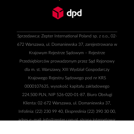
Sprzedawca: Zepter International Poland sp. z o.o., 02-
672 Warszawa, ul. Domaniewska 37, zarejestrowana w
Krajowym Rejestrze Sądowym – Rejestrze
Przedsiębiorców prowadzonym przez Sąd Rejonowy
dla m. st. Warszawy, XIII Wydział Gospodarczy
Krajowego Rejestru Sądowego pod nr KRS
0000107635, wysokość kapitału zakładowego
224.500 PLN, NIP 526-020-01-87. Biuro Obsługi
Klienta: 02-672 Warszawa, ul. Domaniewska 37,
Infolinia: (22) 230 99 40, Ekspreslinia (22) 390 30 00,
adres e–mail:
info@zepter.com.pl
, strona internetowa:
www.zepter.pl