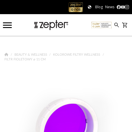
Blog
News
BEAUTY & WELLNESS
KOLOROWE FILTRY WELLNESS
FILTR FIOLETOWY ⌀ 11 CM