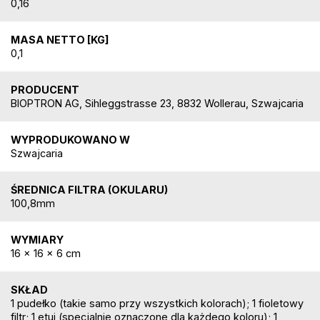
0,16
MASA NETTO [KG]
0,1
PRODUCENT
BIOPTRON AG, Sihleggstrasse 23, 8832 Wollerau, Szwajcaria
WYPRODUKOWANO W
Szwajcaria
ŚREDNICA FILTRA (OKULARU)
100,8mm
WYMIARY
16 x 16 x 6 cm
SKŁAD
1 pudełko (takie samo przy wszystkich kolorach); 1 fioletowy
filtr; 1 etui (specjalnie oznaczone dla każdego koloru); 1