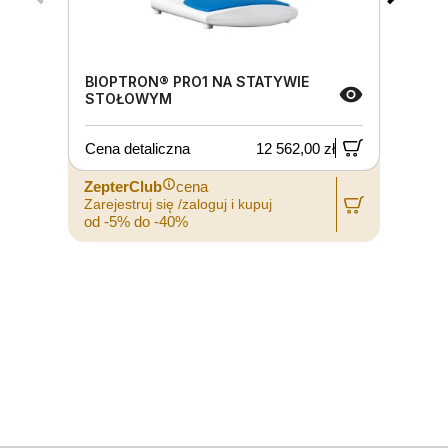
BIOPTRON® PRO1 NA STATYWIE
STOŁOWYM
Cena detaliczna
12 562,00 zł
ZepterClub
cena
Zarejestruj się /zaloguj i kupuj
Z
od -5% do -40%
o